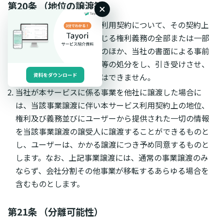
第20条 （地位の譲渡等）
ユーザーは、本サービス利用契約について、その契約上
の地位及びこれにより生じる権利義務の全部または一部
を、本規約で定める場合のほか、当社の書面による事前
の承諾なく第三者に譲渡等の処分をし、引き受けさせ、
または担保に供することはできません。
資料をダウンロード
当社が本サービスに係る事業を他社に譲渡した場合に
は、当該事業譲渡に伴い本サービス利用契約上の地位、
権利及び義務並びにユーザーから提供された一切の情報
を当該事業譲渡の譲受人に譲渡することができるものと
し、ユーザーは、かかる譲渡につき予め同意するものと
します。なお、上記事業譲渡には、通常の事業譲渡のみ
ならず、会社分割その他事業が移転するあらゆる場合を
含むものとします。
第21条 （分離可能性）