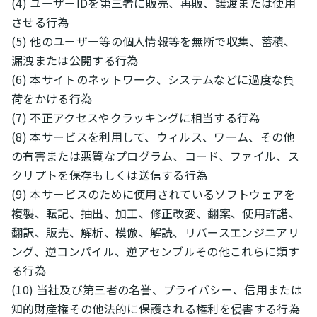
(4) ユーザーIDを第三者に販売、再販、譲渡または使用
させる行為
(5) 他のユーザー等の個人情報等を無断で収集、蓄積、
漏洩または公開する行為
(6) 本サイトのネットワーク、システムなどに過度な負
荷をかける行為
(7) 不正アクセスやクラッキングに相当する行為
(8) 本サービスを利用して、ウィルス、ワーム、その他
の有害または悪質なプログラム、コード、ファイル、ス
クリプトを保存もしくは送信する行為
(9) 本サービスのために使用されているソフトウェアを
複製、転記、抽出、加工、修正改変、翻案、使用許諾、
翻訳、販売、解析、模倣、解読、リバースエンジニアリ
ング、逆コンパイル、逆アセンブルその他これらに類す
る行為
(10) 当社及び第三者の名誉、プライバシー、信用または
知的財産権その他法的に保護される権利を侵害する行為